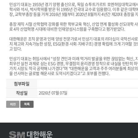
민상기 대표는 1955년 경기 양평 출신으로, 독일 슈투트가르트 호엔하임대학교에
학사와 석사, 박사학위를 받은 뒤 1995년 건국대 교수로 임용됐다. 이후 같은 대학
장, 교학부총장 등을 거쳐 2016년 9월부터 2020년 8월까지 4년간 제20대 총장을 
총장 재직 시절 산학협력 강화를 위한 학부교육 혁신, 산업 연계 활성화 선도대학 사
로 4차 산업혁명 시대에 대비한 인재양성시스템을 구축했다고 평가받았다.
대한해운은 조직 운영과 인재 양성 전문가로서 민상기 대표의 리더십이 국적선사
치 제고와 지속가능한 성장, ESG(환경∙사회∙지배구조) 경영 확립에 크게 기여할 
고 있다.
민상기 대표는 취임사에서 “성장 견인과 미래 먹거리 발굴을 위한 끊임없는 혁신,
최우선 실천 과제로 삼는 ESG 경영, 무결점의 윤리경영 정착으로 내실을 탄탄히 
가치 시장도 적극 공략해 나가겠다”며 “대한해운을 고객과 주주 여러분들께 최상의
을 선사하는 글로벌 해운사로 도약시키겠다고”고 포부를 전했다.
첨부파일
작성일
2026년 07월 07일