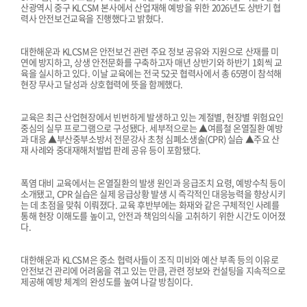
산광역시 중구 KLCSM 본사에서 산업재해 예방을 위한 2026년도 상반기 협
력사 안전보건교육을 진행했다고 밝혔다.
대한해운과 KLCSM은 안전보건 관련 주요 정보 공유와 지원으로 산재를 미
연에 방지하고, 상생 안전문화를 구축하고자 매년 상반기와 하반기 1회씩 교
육을 실시하고 있다. 이날 교육에는 전국 52곳 협력사에서 총 65명이 참석해
현장 무사고 달성과 상호협력에 뜻을 함께했다.
교육은 최근 산업현장에서 빈번하게 발생하고 있는 계절별, 현장별 위험요인
중심의 실무 프로그램으로 구성됐다. 세부적으로는 ▲여름철 온열질환 예방
과 대응 ▲부산중부소방서 전문강사 초청 심폐소생술(CPR) 실습 ▲주요 산
재 사례와 중대재해처벌법 판례 공유 등이 포함됐다.
폭염 대비 교육에서는 온열질환의 발생 원인과 응급조치 요령, 예방수칙 등이
소개됐고, CPR 실습은 실제 응급상황 발생 시 즉각적인 대응능력을 향상시키
는 데 초점을 맞춰 이뤄졌다. 교육 후반부에는 화재와 같은 구체적인 사례를
통해 현장 이해도를 높이고, 안전과 책임의식을 고취하기 위한 시간도 이어졌
다.
대한해운과 KLCSM은 중소 협력사들이 조직 미비와 예산 부족 등의 이유로
안전보건 관리에 어려움을 겪고 있는 만큼, 관련 정보와 컨설팅을 지속적으로
제공해 예방 체계의 완성도를 높여 나갈 방침이다.