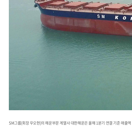
SM그룹(회장 우오현)의 해운부문 계열사 대한해운은 올해 1분기 연결 기준 매출액 2