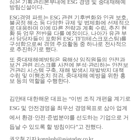
심은 기획관리본부내에 ESG 경영 및 중대재해예
방팀신설이다.
ESG경영 파트는 ESG 관련 기후변화와 인권 보호,
불공정 해소 등 다양한 규제 및 법제화에 선제적으
로 대응하며 이에 따른 전략과 계획 수립, 추진 현
황 등 업무 전반을 다룰 예정이다. 나아가 유관 부
서 담당자들이 포함된 ESG TFT(테스크포스팀)를
구성함으로써 경영 주요활동 중 하나로 전사적으
로 추진하기로 했다.
또 중대재해예방팀은 육해상 임직원들의 안전과
보건 관련 리스크를 사전에 분석·관리하는 안전보
건관리 시스템 구축, 재해 발생시 재발방지 대책
수립 및 이행조치 점검, 중대재해 예방을 위한 홍
보 등의 역할을 수행한다.
김만태 대한해운 대표는 “이번 조직 개편을 계기로
ESG 및 안전경영을 최우선 경영목표로 삼아 업계
에서 환경·안전·준법분야를 선도하는 기업으로 거
듭날 수 있도록 할 방침이다”고 전했다.
권오철 기자 konplash@asiatoday.co.kr