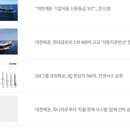
"대한해운 기업어음 신용등급 'A3'"...한신평
대한해운, 현대글로비스와 480억 규모 '자동차운반선' 
SM그룹 대한해운, 3Q 영업익 746억..컨센서스 상회
대한해운, 파나마로부터 ‘자율 항해 시스템’ 탑재 선박 