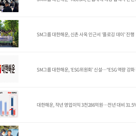
SM그룹 대한해운, 신촌 사옥 인근서 '플로깅 데이' 진행
SM그룹 대한해운, ‘ESG위원회’ 신설…“ESG 역량 강화
대한해운, 작년 영업이익 3천286억원…전년 대비 31.