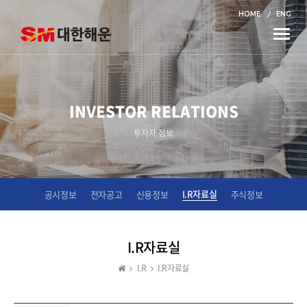
HOME
ENG
Toggle
naviga
INVESTOR RELATIONS
투자자 정보
I.R자료실
공시정보
전자공고
신용정보
주식정보
I.R자료실
I.R
I.R자료실