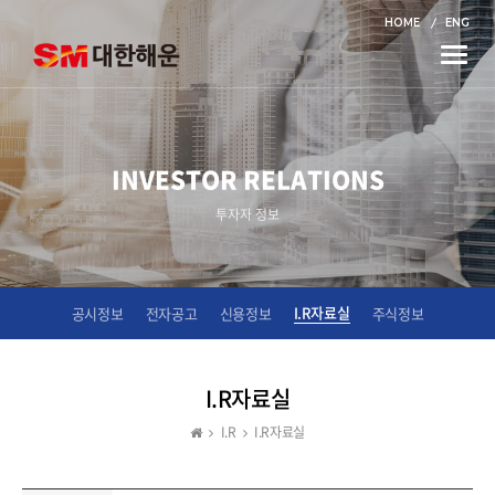
HOME
ENG
Toggle
naviga
INVESTOR RELATIONS
투자자 정보
I.R자료실
공시정보
전자공고
신용정보
주식정보
I.R자료실
I.R
I.R자료실