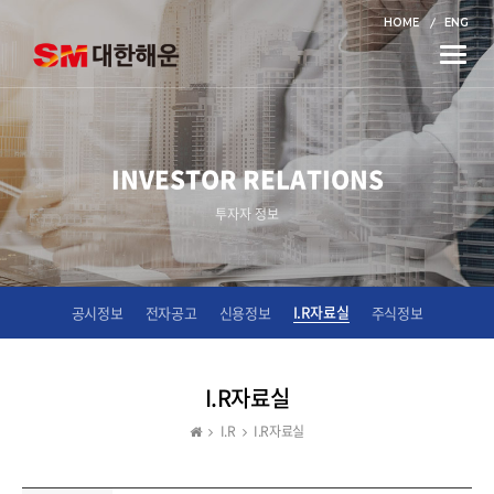
HOME
ENG
Toggle
naviga
INVESTOR RELATIONS
투자자 정보
I.R자료실
공시정보
전자공고
신용정보
주식정보
I.R자료실
I.R
I.R자료실