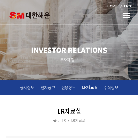
HOME
ENG
Toggle
naviga
INVESTOR RELATIONS
투자자 정보
I.R자료실
공시정보
전자공고
신용정보
주식정보
I.R자료실
I.R
I.R자료실