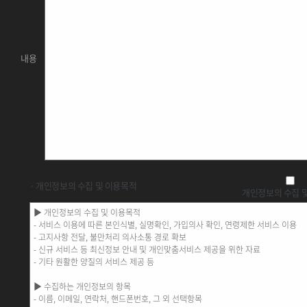
주변 정류장
신촌기차역
신촌기차역
세브란스병원
세브란스병원앞
이대부중
세브란스병원앞
내용
주변 버스
163
171
172
173
472
674
742
272
470
601
606
672
673
710
750A
750B
700
7017
7024
7713
5713
6714
7737
82
서대문03
서대문04
서대문05
· 개인정보의 수집 및 이용목적
개인정보의 수집 