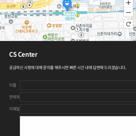
CS Center
궁금하신 사항에 대해 문의를 해주시면 빠른 시간 내에 답변해 드리겠습니다.
100m
로드뷰
길찾기
지도 크게 보기
이름
주소
서울 서대문구 신촌역로 30 신촌민자역사 4층
연락처
전화
이메일
주변 지하철
신촌역
이대역
신촌역